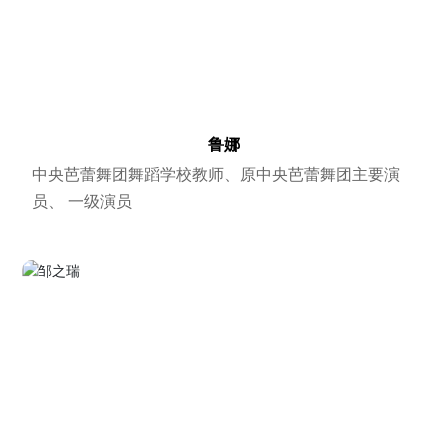
鲁娜
中央芭蕾舞团舞蹈学校教师、原中央芭蕾舞团主要演
员、 一级演员