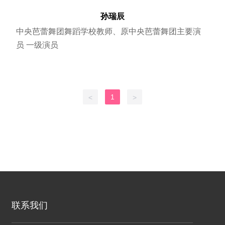
孙瑞辰
中央芭蕾舞团舞蹈学校教师、原中央芭蕾舞团主要演
员 一级演员
1
<
>
联系我们