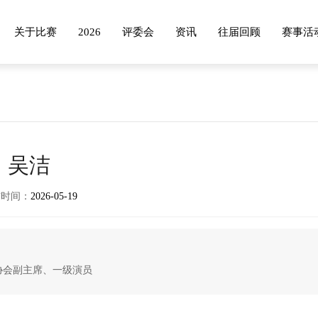
关于比赛
2026
评委会
资讯
往届回顾
赛事活
往届回顾
赛事活动
支持
图片
爱莲芭蕾日
志愿者
吴洁
视频
颁奖典礼
布时间：
2026-05-19
舞蹈营
协会副主席、一级演员