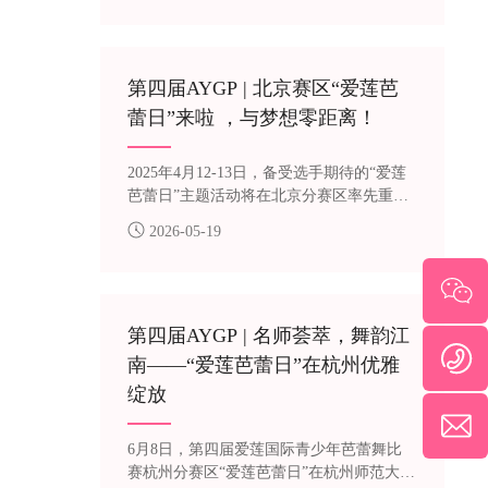
课里领略严谨准确的教学风格；在《鹤
魂》精彩片段呈现环节，亲身见证这部经
典作品打磨的严谨与细腻，体会舞台背后
日复一日的雕琢与沉淀。
第四届AYGP | 北京赛区“爱莲芭
蕾日”来啦 ，与梦想零距离！
2025年4月12-13日，备受选手期待的“爱莲
芭蕾日”主题活动将在北京分赛区率先重磅
回归！走进中央芭蕾舞团，沉浸式体验中
2026-05-19
国芭蕾最高艺术殿堂，在中芭演员们日日
夜夜挥洒汗水的排练厅里起舞，与芭蕾偶
像们零距离接触！
第四届AYGP | 名师荟萃，舞韵江
南——“爱莲芭蕾日”在杭州优雅
绽放
6月8日，第四届爱莲国际青少年芭蕾舞比
赛杭州分赛区“爱莲芭蕾日”在杭州师范大学