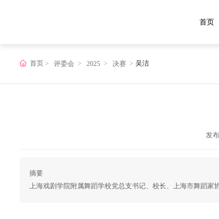
首页
首页
吴洁
评委会
2025
决赛
关于比赛
2026
评委会
赛事介绍
章程
2025
历届获奖选手
报名
2024
发
赛程
2023
摘要
2022
上海戏剧学院附属舞蹈学校党总支书记、校长、上海市舞蹈家