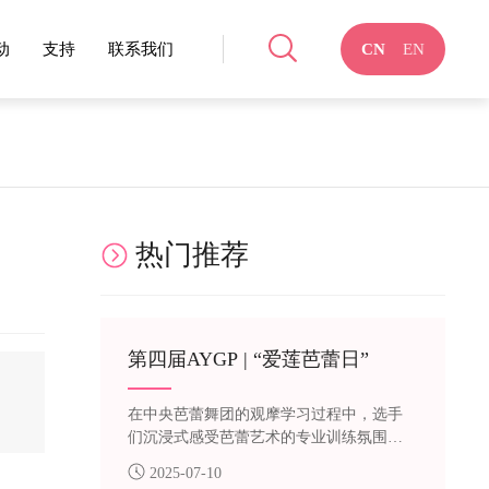
动
支持
联系我们
CN
EN
热门推荐
第四届AYGP | “爱莲芭蕾日”
在中央芭蕾舞团的观摩学习过程中，选手
们沉浸式感受芭蕾艺术的专业训练氛围：
从德国斯图加特芭蕾舞团制作总监、芭蕾
2025-07-10
大师克里斯托夫·诺沃格罗茨基带来的大师